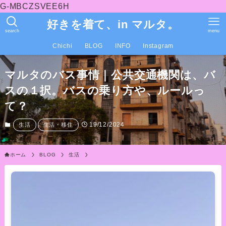
G-MBCZSVEE6H
好きを着て、in マルタ。
search
menu
Chichi
BLOG
INFO
Instagram
マルタのバス事情｜公共交通機関は、バ
スの１択。バスの乗り方や、ルールっ
て？
19/12/2024
生活
生活・移住
ホーム
BLOG
生活