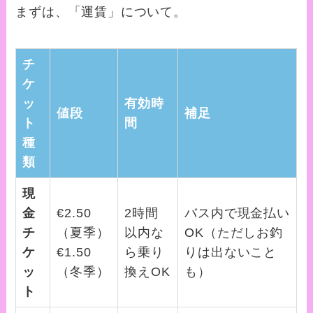
まずは、「運賃」について。
チ
ケ
ッ
有効時
値段
補足
ト
間
種
類
現
金
€2.50
2時間
バス内で現金払い
チ
（夏季）
以内な
OK（ただしお釣
ケ
€1.50
ら乗り
りは出ないこと
ッ
（冬季）
換えOK
も）
ト