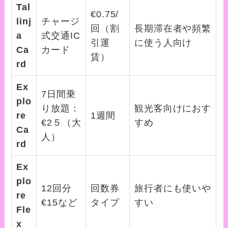
Tal
€0.75/
linj
チャージ
回（割
長期滞在者や頻繁
a
式交通IC
引運
に使う人向け
Ca
カード
賃）
rd
Ex
7日間乗
plo
り放題：
観光客向けにおす
re
1週間
€2５（大
すめ
Ca
人）
rd
Ex
plo
12回分
回数券
旅行者にも使いや
re
€15など
タイプ
すい
Fle
x