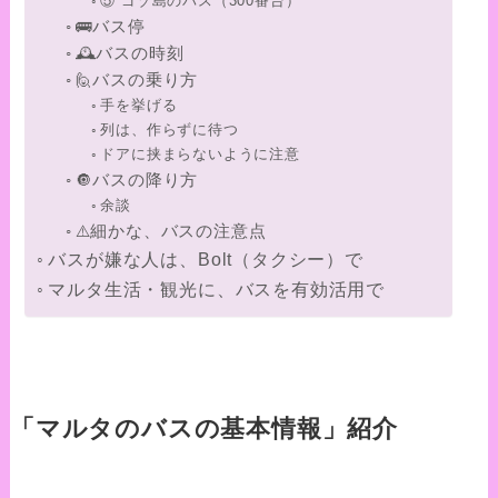
⑤ ゴゾ島のバス（300番台）
🚌バス停
🕰️バスの時刻
🙋バスの乗り方
手を挙げる
列は、作らずに待つ
ドアに挟まらないように注意
🔘バスの降り方
余談
⚠️細かな、バスの注意点
バスが嫌な人は、Bolt（タクシー）で
マルタ生活・観光に、バスを有効活用で
「マルタのバスの基本情報」紹介