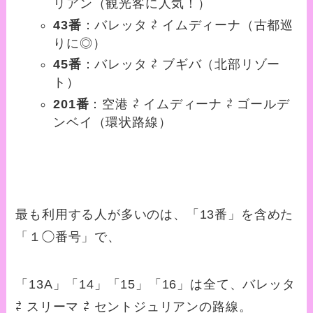
リアン（観光客に人気！）
43番
：バレッタ ⇄ イムディーナ（古都巡
りに◎）
45番
：バレッタ ⇄ ブギバ（北部リゾー
ト）
201番
：空港 ⇄ イムディーナ ⇄ ゴールデ
ンベイ（環状路線）
最も利用する人が多いのは、「13番」を含めた
「１◯番号」で、
「13A」「14」「15」「16」は全て、バレッタ
⇄ スリーマ ⇄ セントジュリアンの路線。