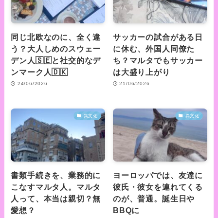
同じ北欧なのに、全く違
サッカーの試合がある日
う？大人しめのスウェー
に休む、外国人同僚た
デン人🇸🇪と社交的なデ
ち？マルタでもサッカー
ンマーク人🇩🇰
は大盛り上がり
24/06/2026
21/06/2026
異文化
異文化
書類手続きを、業務的に
ヨーロッパでは、友達に
こなすマルタ人。マルタ
彼氏・彼女を連れてくる
人って、本当は親切？無
のが、普通。誕生日や
愛想？
BBQに