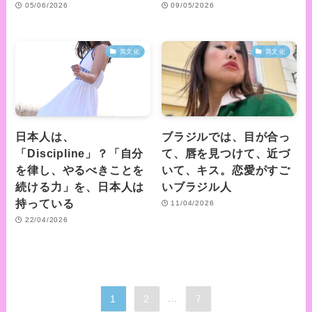
05/06/2026
09/05/2026
異文化
異文化
日本人は、
ブラジルでは、目が合っ
「Discipline」？「自分
て、唇を見つけて、近づ
を律し、やるべきことを
いて、キス。恋愛がすご
続ける力」を、日本人は
いブラジル人
持っている
11/04/2026
22/04/2026
1
2
...
7