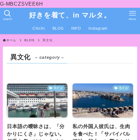
G-MBCZSVEE6H
好きを着て、in マルタ。
search
menu
Chichi
BLOG
INFO
Instagram
ホーム
BLOG
異文化
異文化
– category –
異文化
異文化
日本語の曖昧さは、「分
私の外国人彼氏は、生肉
かりにくさ」じゃない。
を食べた！「サバイバル