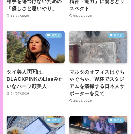
相手を傷つけないための
精神・能力」に驚きとリ
「優しさと思いやり」
スペクト
11/07/2026
05/07/2026
異文化
異文化
タイ美人🇹🇭は、
マルタのオフィスはぐち
BLACKPINKのLisaみた
ゃぐちゃ。W杯でスタジ
いなハーフ顔美人
アムを清掃する日本人サ
ポーターを見て
04/07/2026
25/06/2026
異文化
異文化