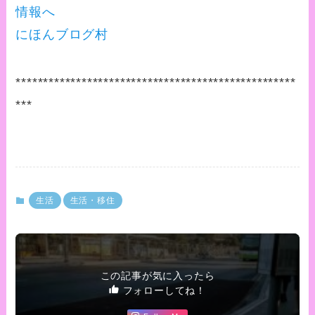
にほんブログ村
***************************************************
***
生活
生活・移住
この記事が気に入ったら
フォローしてね！