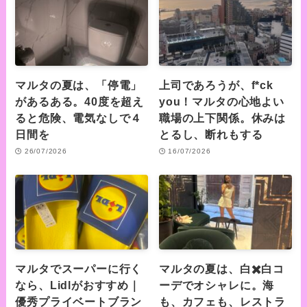
マルタの夏は、「停電」
上司であろうが、f*ck
があるある。40度を超え
you！マルタの心地よい
ると危険、電気なしで４
職場の上下関係。休みは
日間を
とるし、断れもする
26/07/2026
16/07/2026
マルタでスーパーに行く
マルタの夏は、白✖️白コ
なら、Lidlがおすすめ｜
ーデでオシャレに。海
優秀プライベートブラン
も、カフェも、レストラ