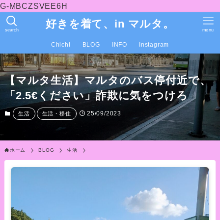
G-MBCZSVEE6H
好きを着て、in マルタ。
search
menu
Chichi
BLOG
INFO
Instagram
【マルタ生活】マルタのバス停付近で、
「2.5€ください」詐欺に気をつけろ
25/09/2023
生活
生活・移住
ホーム
BLOG
生活