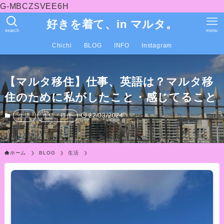
G-MBCZSVEE6H
好きを着て、in マルタ。
search
menu
Chichi
BLOG
INFO
Instagram
【マルタ移住】仕事、英語は？マルタ移
住のために私がしたこと・感じてること
22/03/2024
生活
生活・移住
ホーム
BLOG
生活