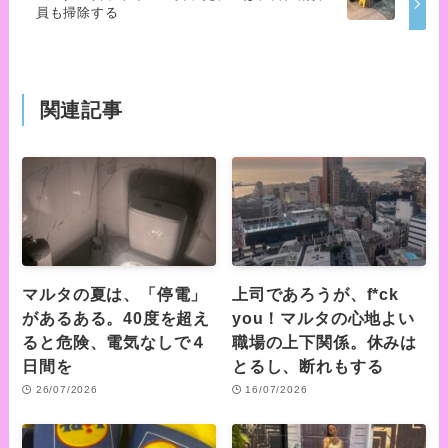
員も掃除する
関連記事
マルタの夏は、「停電」
上司であろうが、f*ck
があるある。40度を超え
you！マルタの心地よい
ると危険、電気なしで４
職場の上下関係。休みは
日間を
とるし、断れもする
26/07/2026
16/07/2026