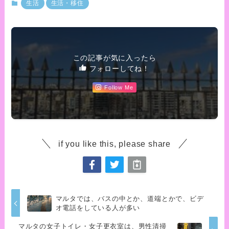
生活
生活・移住
この記事が気に入ったら
フォローしてね！
Follow Me
if you like this, please share
マルタでは、バスの中とか、道端とかで、ビデ
オ電話をしている人が多い
マルタの女子トイレ・女子更衣室は、男性清掃