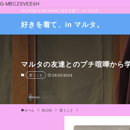
G-MBCZSVEE6H
I'm living in the world | 好きを着て、in マルタ。
好きを着て、in マルタ。
マルタの友達とのプチ喧嘩から
思うこと
26/03/2024
ホーム
BLOG
思うこと