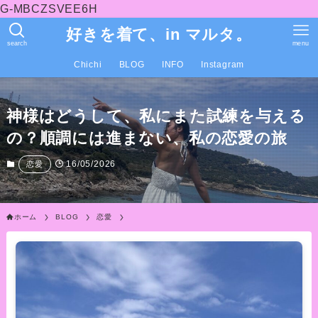
G-MBCZSVEE6H
好きを着て、in マルタ。
search
menu
Chichi
BLOG
INFO
Instagram
神様はどうして、私にまた試練を与える
の？順調には進まない、私の恋愛の旅
16/05/2026
恋愛
ホーム
BLOG
恋愛