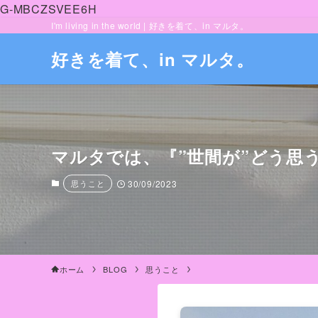
G-MBCZSVEE6H
I'm living in the world | 好きを着て、in マルタ。
好きを着て、in マルタ。
マルタでは、『”世間が”どう思
思うこと
30/09/2023
ホーム
BLOG
思うこと