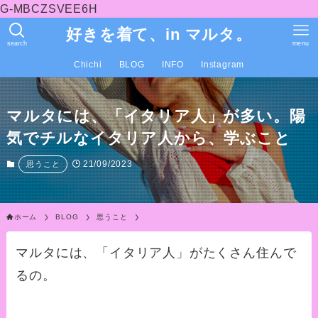
G-MBCZSVEE6H
好きを着て、in マルタ。
search
menu
Chichi
BLOG
INFO
Instagram
マルタには、「イタリア人」が多い。陽
気でチルなイタリア人から、学ぶこと
21/09/2023
思うこと
ホーム
BLOG
思うこと
マルタには、「イタリア人」がたくさん住んで
るの。