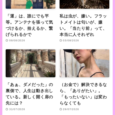
「運」は、誰にでも平
私は虫が、嫌い。フラッ
等。アンテナを張って気
トメイトは匂いが、嫌
づけるか、拾えるか、繋
い。「当たり前」って、
げられるかで
本当に人それぞれ
06/08/2026
03/08/2026
「あぁ、ダメだった」の
（お金で）解決できるな
裏側で、人生は動き出し
ら、「ありがたい」。
ている。新しく開く扉の
「もったいない」は変わ
先には？
らなくても
31/07/2026
29/07/2026