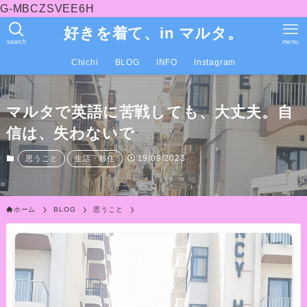
G-MBCZSVEE6H
好きを着て、in マルタ。
search
menu
Chichi
BLOG
INFO
Instagram
マルタで英語に苦戦しても、大丈夫。自
信は、失わないで
19/09/2023
思うこと
生活・移住
ホーム
BLOG
思うこと