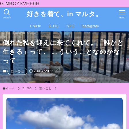
G-MBCZSVEE6H
好きを着て、in マルタ。
search
menu
Chichi
BLOG
INFO
Instagram
倒れた私を迎えに来てくれて。「誰かと
生きる」って、 こういうことなのかな
って
23/04/2026
思うこと
ホーム
BLOG
思うこと