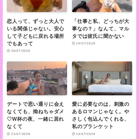
恋人って、ずっと大人で
「仕事と私、どっちが大
いる関係じゃない。安心
事なの？」なんて、マル
して子どもに戻れる場所
タでは彼氏に聞かない
でもあって
24/07/2026
30/07/2026
デートで思い通りに会え
愛に必要なのは、刺激の
なくても、拗ねちゃダメ
あるロマンじゃなく。や
♡W杯の夜、一緒に居れ
さしく包込んでくれる、
なくて
私のブランケット
21/07/2026
14/07/2026