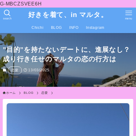
G-MBCZSVEE6H
好きを着て、in マルタ。
search
menu
Chichi
BLOG
INFO
Instagram
”目的”を持たないデートに、進展なし？
成り行き任せのマルタの恋の行方は
13/03/2025
恋愛
ホーム
BLOG
恋愛