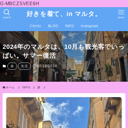
G-MBCZSVEE6H
好きを着て、in マルタ。
search
menu
Chichi
BLOG
INFO
Instagram
2024年のマルタは、10月も観光客でいっ
ぱい。サマー復活
07/10/2024
旅
生活
ホーム
INFO
旅