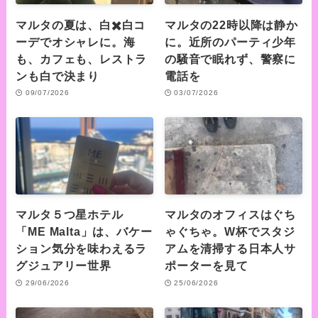
マルタの夏は、白✖️白コ
マルタの22時以降は静か
ーデでオシャレに。海
に。近所のパーティ少年
も、カフェも、レストラ
の騒音で眠れず、警察に
ンも白で決まり
電話を
09/07/2026
03/07/2026
マルタ５つ星ホテル
マルタのオフィスはぐち
「ME Malta」は、バケー
ゃぐちゃ。W杯でスタジ
ション気分を味わえるラ
アムを清掃する日本人サ
グジュアリー世界
ポーターを見て
29/06/2026
25/06/2026