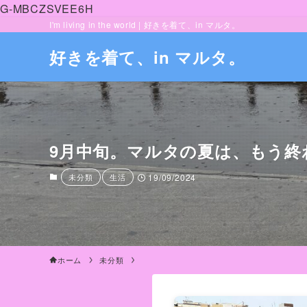
G-MBCZSVEE6H
I'm living in the world | 好きを着て、in マルタ。
好きを着て、in マルタ。
9月中旬。マルタの夏は、もう終
未分類
生活
19/09/2024
ホーム
未分類