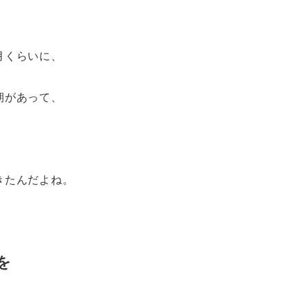
月くらいに、
期があって、
きたんだよね。
を