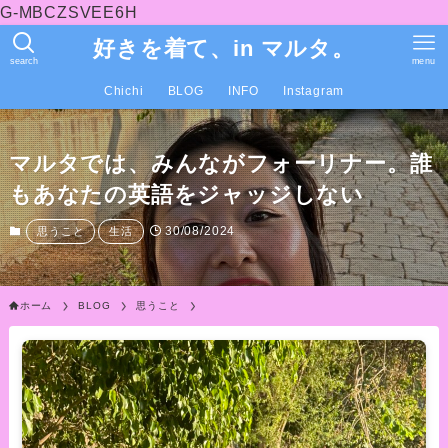
G-MBCZSVEE6H
好きを着て、in マルタ。
search
menu
Chichi
BLOG
INFO
Instagram
マルタでは、みんながフォーリナー。誰
もあなたの英語をジャッジしない
30/08/2024
思うこと
生活
ホーム
BLOG
思うこと