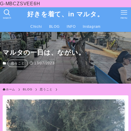
G-MBCZSVEE6H
好きを着て、in マルタ。
search
menu
Chichi
BLOG
INFO
Instagram
マルタの一日は、ながい。
13/07/2023
思うこと
ホーム
BLOG
思うこと