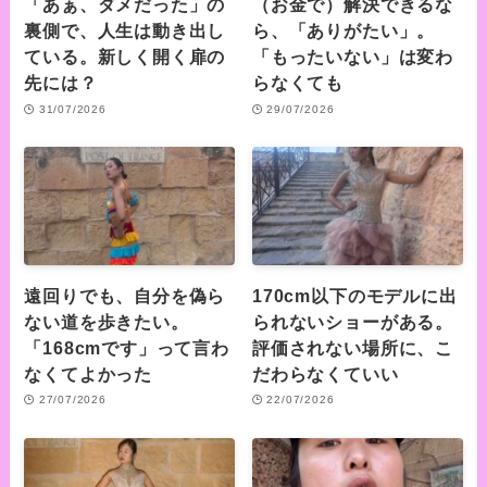
「あぁ、ダメだった」の
（お金で）解決できるな
裏側で、人生は動き出し
ら、「ありがたい」。
ている。新しく開く扉の
「もったいない」は変わ
先には？
らなくても
31/07/2026
29/07/2026
遠回りでも、自分を偽ら
170cm以下のモデルに出
ない道を歩きたい。
られないショーがある。
「168cmです」って言わ
評価されない場所に、こ
なくてよかった
だわらなくていい
27/07/2026
22/07/2026