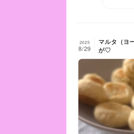
マルタ（ヨ
2025
8/29
が♡