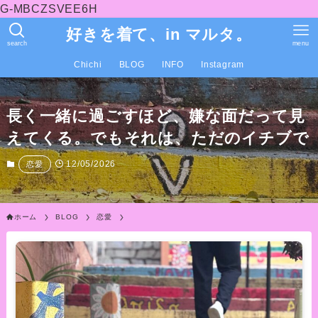
G-MBCZSVEE6H
好きを着て、in マルタ。
search
menu
Chichi
BLOG
INFO
Instagram
長く一緒に過ごすほど、嫌な面だって見
えてくる。でもそれは、ただのイチブで
12/05/2026
恋愛
ホーム
BLOG
恋愛