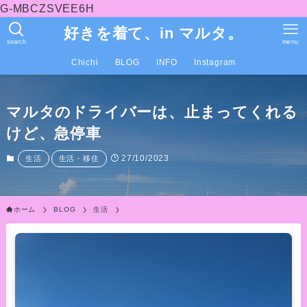
G-MBCZSVEE6H
好きを着て、in マルタ。
search
menu
Chichi
BLOG
INFO
Instagram
マルタのドライバーは、止まってくれる
けど、急停車
27/10/2023
生活
生活・移住
ホーム
BLOG
生活