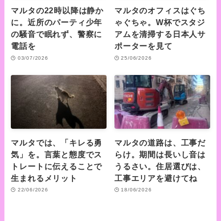
マルタの22時以降は静か
マルタのオフィスはぐち
に。近所のパーティ少年
ゃぐちゃ。W杯でスタジ
の騒音で眠れず、警察に
アムを清掃する日本人サ
電話を
ポーターを見て
03/07/2026
25/06/2026
マルタでは、「キレる勇
マルタの道路は、工事だ
気」を。言葉と態度でス
らけ。期間は長いし音は
トレートに伝えることで
うるさい。住居選びは、
生まれるメリット
工事エリアを避けてね
22/06/2026
18/06/2026