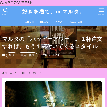
G-MBCZSVEE6H
好きを着て、in マルタ。
search
menu
Chichi
BLOG
INFO
Instagram
マルタの「ハッピーアワー」。１杯注文
すれば、もう１杯付いてくるスタイル
29/07/2023
生活
生活・移住
ホーム
BLOG
生活