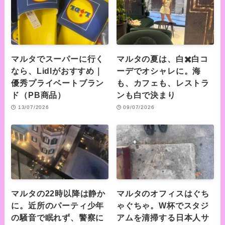
マルタでスーパーに行く
マルタの夏は、白✖️白コ
なら、Lidlがおすすめ｜
ーデでオシャレに。海
優秀プライベートブラン
も、カフェも、レストラ
ド（PB商品）
ンも白で決まり
13/07/2026
09/07/2026
マルタの22時以降は静か
マルタのオフィスはぐち
に。近所のパーティ少年
ゃぐちゃ。W杯でスタジ
の騒音で眠れず、警察に
アムを清掃する日本人サ