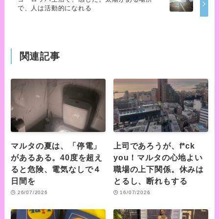
で、人は活動的になれる
関連記事
マルタの夏は、「停電」
上司であろうが、f*ck
があるある。40度を超え
you！マルタの心地よい
ると危険、電気なしで４
職場の上下関係。休みは
日間を
とるし、断れもする
26/07/2026
16/07/2026