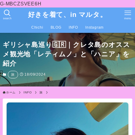
G-MBCZSVEE6H
好きを着て、in マルタ。
search
menu
Chichi
BLOG
INFO
Instagram
ギリシャ島巡り🇬🇷｜クレタ島のオスス
メ観光地「レティムノ」と「ハニア」を
紹介
18/09/2024
旅
ホーム
INFO
旅