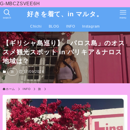
G-MBCZSVEE6H
好きを着て、in マルタ。
search
menu
Chichi
BLOG
INFO
Instagram
【ギリシャ島巡り】「パロス島」のオス
スメ観光スポット in パリキア＆ナロス
地域は？
17/09/2024
旅
ホーム
INFO
旅