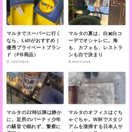
マルタでスーパーに行く
マルタの夏は、白✖️白コ
なら、Lidlがおすすめ｜
ーデでオシャレに。海
優秀プライベートブラン
も、カフェも、レストラ
ド（PB商品）
ンも白で決まり
13/07/2026
09/07/2026
マルタの22時以降は静か
マルタのオフィスはぐち
に。近所のパーティ少年
ゃぐちゃ。W杯でスタジ
の騒音で眠れず、警察に
アムを清掃する日本人サ