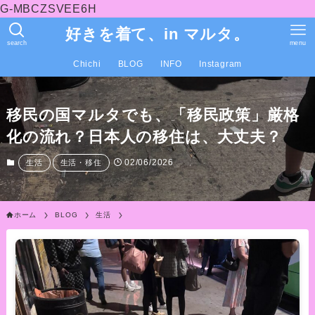
G-MBCZSVEE6H
好きを着て、in マルタ。
search
menu
Chichi
BLOG
INFO
Instagram
移民の国マルタでも、「移民政策」厳格
化の流れ？日本人の移住は、大丈夫？
02/06/2026
生活
生活・移住
ホーム
BLOG
生活