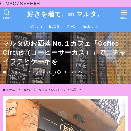
G-MBCZSVEE6H
好きを着て、in マルタ。
search
menu
Chichi
BLOG
INFO
Instagram
マルタのお洒落 No.１カフェ「Coffee
Circus（コーヒーサーカス）」で、チャ
イラテとケーキを
13/05/2025
カフェ・レストラン・お店
ホーム
INFO
カフェ・レストラン・お店