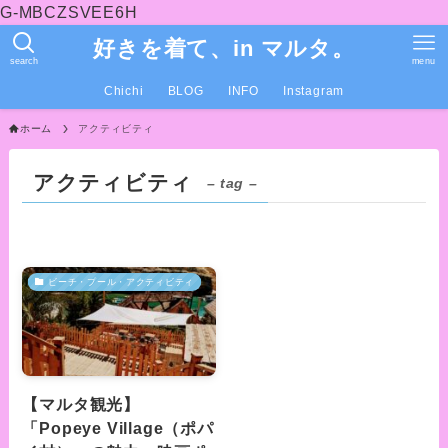
G-MBCZSVEE6H
好きを着て、in マルタ。
search
menu
Chichi
BLOG
INFO
Instagram
ホーム
アクティビティ
アクティビティ
– tag –
ビーチ・プール・アクティビティ
【マルタ観光】
「Popeye Village（ポパ