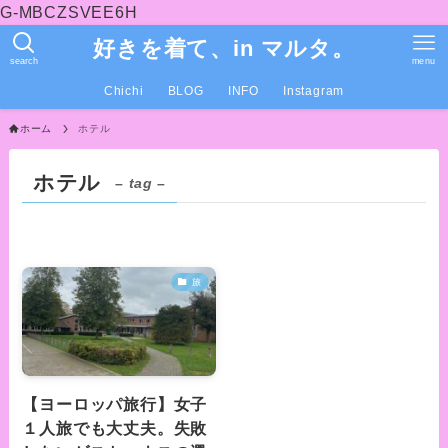
G-MBCZSVEE6H
好きを着て、in マルタ。
search
menu
Chichi
BLOG
INFO
Instagram
ホーム
ホテル
ホテル
– tag –
旅
【ヨーロッパ旅行】女子
１人旅でも大丈夫。失敗