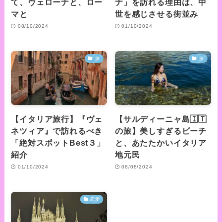
て、ヴェローナと、ロー
ナ」を訪れる理由は、中
マと
世を感じさせる街並み
08/10/2024
01/10/2024
旅
旅
【イタリア旅行】『ヴェ
【サルディーニャ島🇮🇹
ネツィア』で訪れるべき
の旅】美しすぎるビーチ
「絶対スポットBest３」
と、あたたかいイタリア
紹介
地元民
01/10/2024
08/08/2024
恋愛