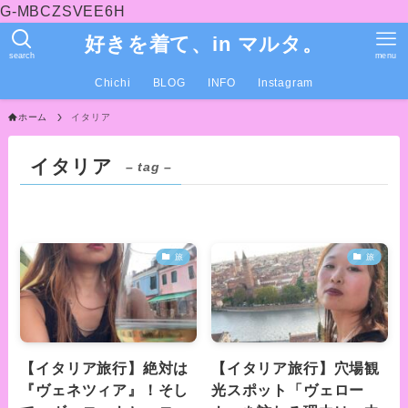
G-MBCZSVEE6H
好きを着て、in マルタ。
search
menu
Chichi
BLOG
INFO
Instagram
ホーム
イタリア
イタリア
– tag –
旅
旅
【イタリア旅行】絶対は
【イタリア旅行】穴場観
『ヴェネツィア』！そし
光スポット「ヴェロー