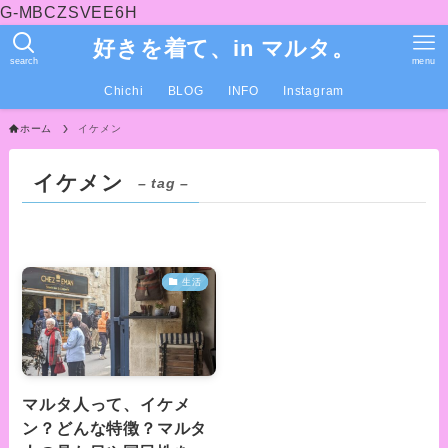
G-MBCZSVEE6H
好きを着て、in マルタ。
search
menu
Chichi
BLOG
INFO
Instagram
ホーム
イケメン
イケメン
– tag –
生活
マルタ人って、イケメ
ン？どんな特徴？マルタ