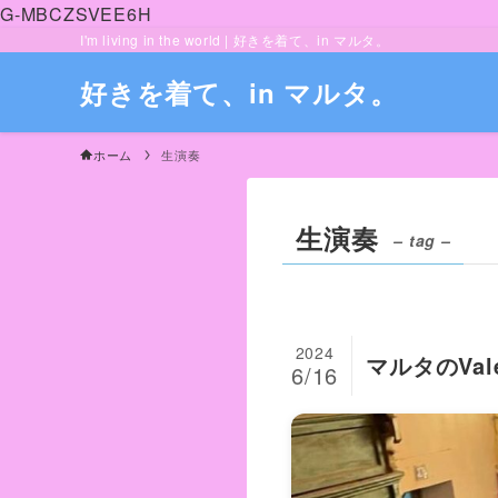
G-MBCZSVEE6H
I'm living in the world | 好きを着て、in マルタ。
好きを着て、in マルタ。
ホーム
生演奏
生演奏
– tag –
2024
マルタのVa
6/16