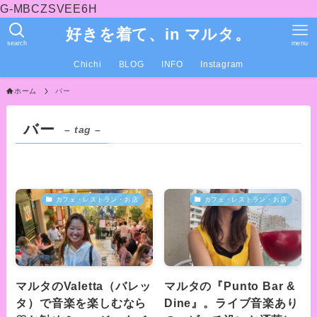
G-MBCZSVEE6H
好きを着て、in マルタ。
search
menu
Chichi
BLOG
INFO
Instagram
ホーム
バー
バー
– tag –
カフェ・レストラン・お店
カフェ・レストラン・お店
マルタのValetta（バレッ
マルタの『Punto Bar &
タ）で音楽を楽しむなら
Dine』。ライブ音楽あり